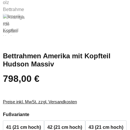
Bettrahmen Amerika mit Kopfteil
Hudson Massiv
798,00 €
Regulärer Preis:
Preise inkl. MwSt. zzgl. Versandkosten
auswählen
Fußvariante
41 (21 cm hoch)
42 (21 cm hoch)
43 (21 cm hoch)