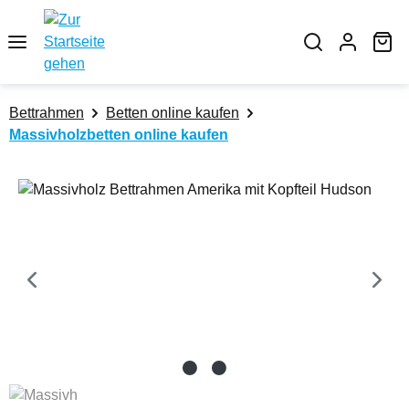
Zum Hauptinhalt springen
Wa
Bettrahmen
Betten online kaufen
Massivholzbetten online kaufen
Bildergalerie überspringen