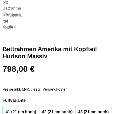
Bettrahmen Amerika mit Kopfteil
Hudson Massiv
798,00 €
Regulärer Preis:
Preise inkl. MwSt. zzgl. Versandkosten
auswählen
Fußvariante
41 (21 cm hoch)
42 (21 cm hoch)
43 (21 cm hoch)