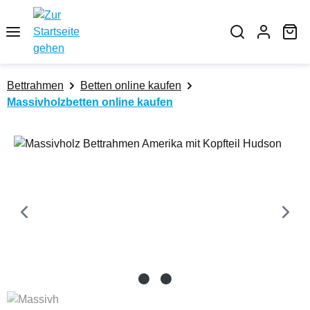
Zum Hauptinhalt springen
Wa
Bettrahmen
Betten online kaufen
Massivholzbetten online kaufen
Bildergalerie überspringen