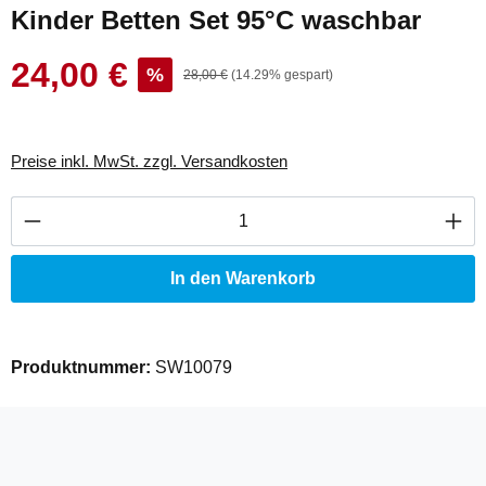
Kinder Betten Set 95°C waschbar
24,00 €
Verkaufspreis:
%
Regulärer Preis:
28,00 €
(14.29% gespart)
Preise inkl. MwSt. zzgl. Versandkosten
Produkt Anzahl: Gib den gewünschten Wert ei
In den Warenkorb
Produktnummer:
SW10079