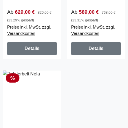
(840)
(822)
Verkaufspreis:
Regulärer Preis:
Verkaufspreis:
Regulärer Preis:
Ab
629,00 €
Ab
589,00 €
820,00 €
768,00 €
(23.29% gespart)
(23.31% gespart)
Preise inkl. MwSt. zzgl.
Preise inkl. MwSt. zzgl.
Versandkosten
Versandkosten
Details
Details
Rabatt
%