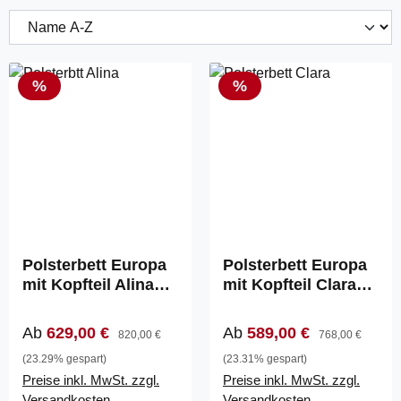
Rabatt
Rabatt
%
%
Polsterbett Europa
Polsterbett Europa
mit Kopfteil Alina
mit Kopfteil Clara
(870)
(855)
Verkaufspreis:
Regulärer Preis:
Verkaufspreis:
Regulärer Preis:
Ab
629,00 €
Ab
589,00 €
820,00 €
768,00 €
(23.29% gespart)
(23.31% gespart)
Preise inkl. MwSt. zzgl.
Preise inkl. MwSt. zzgl.
Versandkosten
Versandkosten