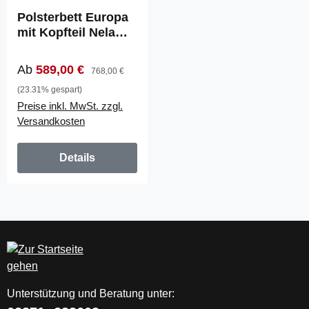
Polsterbett Europa
mit Kopfteil Nela
(820)
Verkaufspreis:
Regulärer Preis:
Ab
589,00 €
768,00 €
(23.31% gespart)
Preise inkl. MwSt. zzgl.
Versandkosten
Details
Unterstützung und Beratung unter: