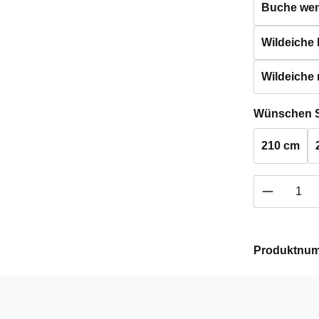
Buche weng
Wildeiche h
Wildeiche 
Wünschen S
210 cm
Produkt 
Produktnu