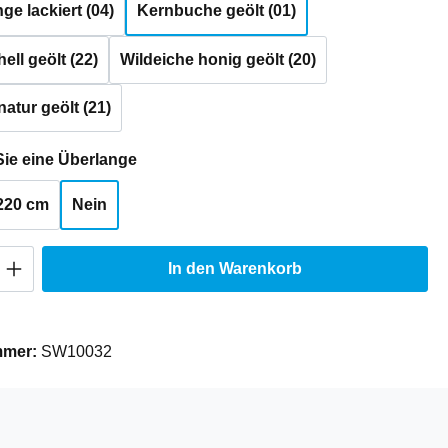
e lackiert (04)
Kernbuche geölt (01)
ell geölt (22)
Wildeiche honig geölt (20)
natur geölt (21)
auswählen
ie eine Überlange
220 cm
Nein
Anzahl: Gib den gewünschten Wert ein oder
In den Warenkorb
mmer:
SW10032