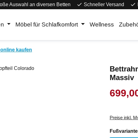
oße Auswahl an diversen Betten
Schneller Versand
en
Möbel für Schlafkomfort
Wellness
Zubeh
online kaufen
Bettrah
Massiv
699,0
Verkaufsprei
Preise inkl. 
Fußvariante