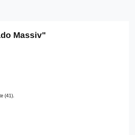
ado Massiv"
e (41).