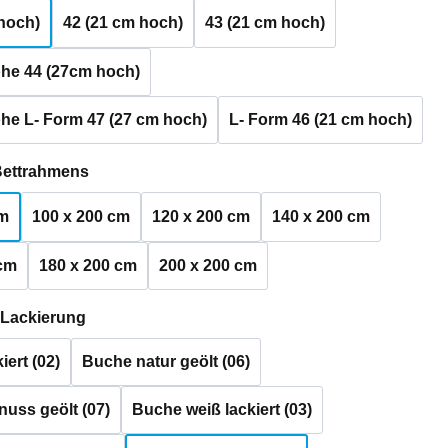
hoch)
42 (21 cm hoch)
43 (21 cm hoch)
he 44 (27cm hoch)
he L- Form 47 (27 cm hoch)
L- Form 46 (21 cm hoch)
auswählen
Bettrahmens
cm
100 x 200 cm
120 x 200 cm
140 x 200 cm
 cm
180 x 200 cm
200 x 200 cm
auswählen
 Lackierung
iert (02)
Buche natur geölt (06)
uss geölt (07)
Buche weiß lackiert (03)