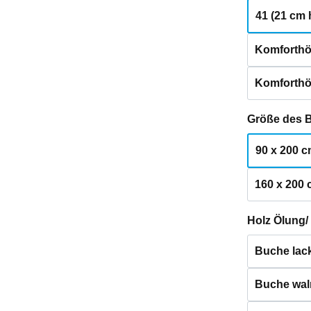
41 (21 cm 
Komforthö
Komforthö
Größe des 
90 x 200 
160 x 200
Holz Ölung/
Buche lack
Buche waln