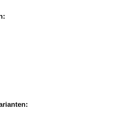
n:
arianten: