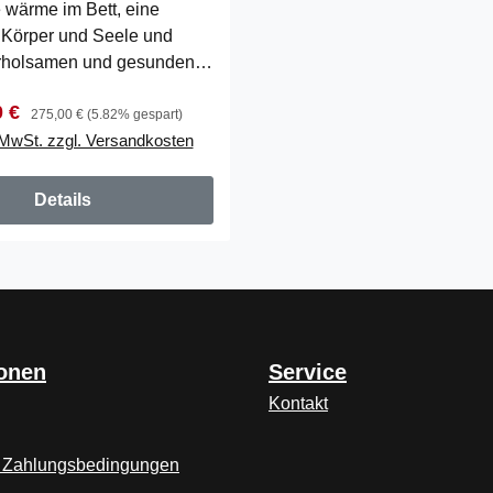
 wärme im Bett, eine
r Körper und Seele und
erholsamen und gesunden
ALUTHERM wurde speziell
reis:
Regulärer Preis:
0 €
275,00 €
(5.82% gespart)
. MwSt. zzgl. Versandkosten
Details
ionen
Service
Kontakt
 Zahlungsbedingungen