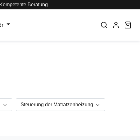
Kompetente Beratung
ör
War
s
Steuerung der Matratzenheizung