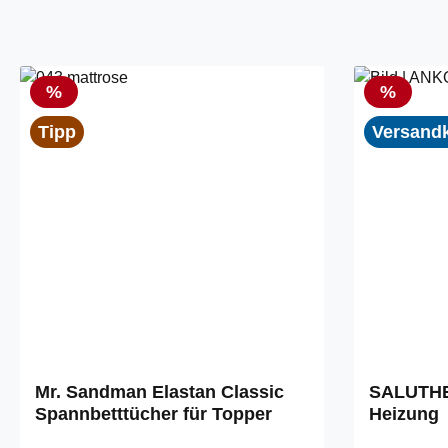
Rabatt
Rabatt
%
%
Tipp
Versandk
Mr. Sandman Elastan Classic
SALUTHE
Spannbetttücher für Topper
Heizung