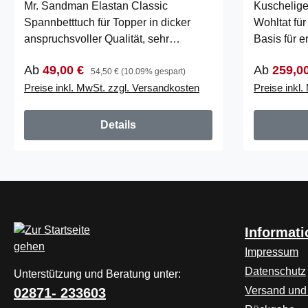
Mr. Sandman Elastan Classic
Kuschelige
Spannbetttuch für Topper in dicker
Wohltat fü
anspruchsvoller Qualität, sehr
Basis für 
elastisch und Hautsympathisch. 95%
Schlaf. S
Verkaufspreis:
Regulärer Preis:
Verkaufsp
Ab
49,00 €
Ab
259,0
Baumwolle …
für die …
54,50 €
(10.09% gespart)
Preise inkl. MwSt. zzgl. Versandkosten
Preise inkl
Details
Informat
Impressum
Datenschutz
Unterstützung und Beratung unter:
Versand und
02871- 233603