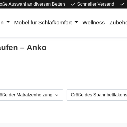
oße Auswahl an diversen Betten
Schneller Versand
en
Möbel für Schlafkomfort
Wellness
Zubeh
aufen – Anko
öße der Matratzenheizung
Größe des Spannbettlaken
ersandkostenfrei