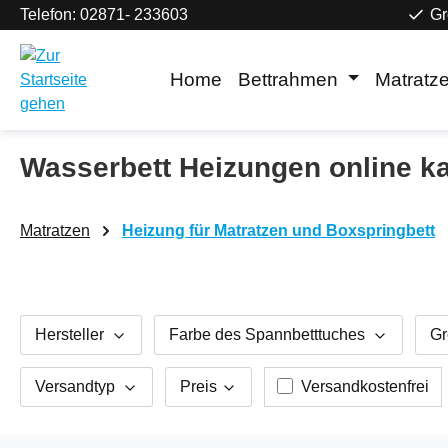
Telefon: 02871- 233603
Gr
m Hauptinhalt springen
Zur Suche springen
Zur Hauptnavigation springen
Home
Bettrahmen
Matratz
Wasserbett Heizungen online k
Matratzen
Heizung für Matratzen und Boxspringbett
Hersteller
Farbe des Spannbetttuches
Gr
Filter hinzufügen: V
Versandtyp
Preis
Versandkostenfrei