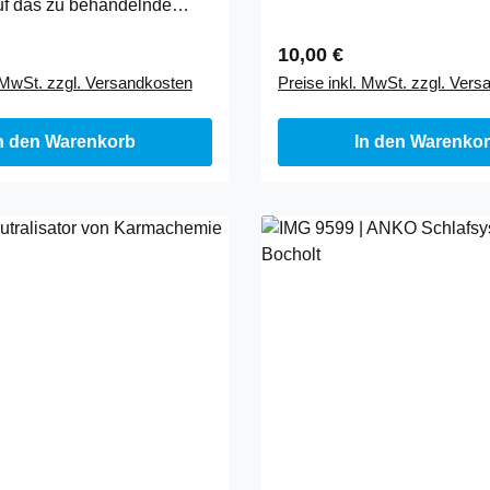
uf das zu behandelnde
Wasserqualität verursacht w
hen und mit einem …
Anwendung: Inhalt in …
 Preis:
Regulärer Preis:
10,00 €
. MwSt. zzgl. Versandkosten
Preise inkl. MwSt. zzgl. Ver
n den Warenkorb
In den Warenko