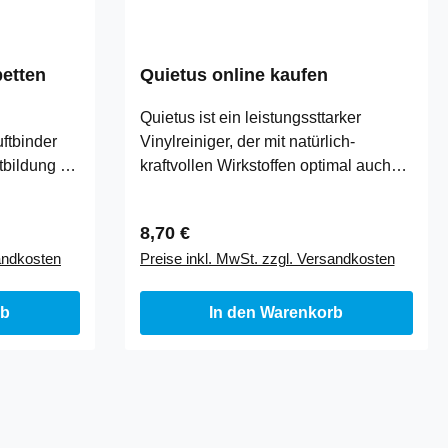
betten
Quietus online kaufen
Quietus ist ein leistungssttarker
ftbinder
Vinylreiniger, der mit natürlich-
tbildung in
kraftvollen Wirkstoffen optimal auch
orgt somit
hartnäckige Verschmutzungen …
Regulärer Preis:
8,70 €
sandkosten
Preise inkl. MwSt. zzgl. Versandkosten
rb
In den Warenkorb