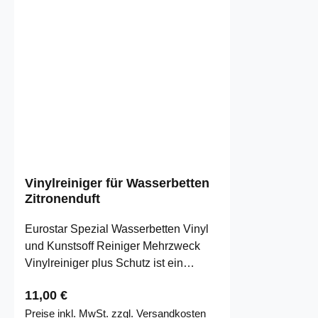
Vinylreiniger für Wasserbetten
Zitronenduft
Eurostar Spezial Wasserbetten Vinyl
und Kunstsoff Reiniger Mehrzweck
Vinylreiniger plus Schutz ist ein
ideales Pflegemittel für Ihr …
Regulärer Preis:
11,00 €
Preise inkl. MwSt. zzgl. Versandkosten