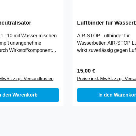
eutralisator
Luftbinder für Wasser
 1 : 10 mit Wasser mischen
AIR-STOP Luftbinder für
kämpft unangenehme
Wasserbetten AIR-STOP Lu
rch Wirkstoffkomponenten
wirkt zuverlässig gegen Luf
Mikroorganismen,
Ihrem Wasserbettkern und s
n …
für …
 Preis:
Regulärer Preis:
15,00 €
. MwSt. zzgl. Versandkosten
Preise inkl. MwSt. zzgl. Ver
n den Warenkorb
In den Warenko