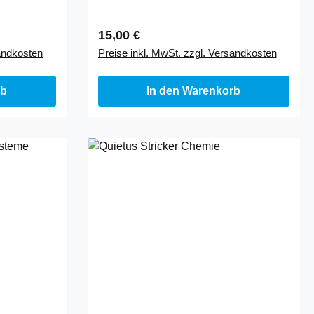
ird.
Erstbehandlung von neuen
Wasserkernen …
Regulärer Preis:
15,00 €
sandkosten
Preise inkl. MwSt. zzgl. Versandkosten
rb
In den Warenkorb