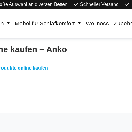
oße Auswahl an diversen Betten
Schneller Versand
en
Möbel für Schlafkomfort
Wellness
Zubeh
ne kaufen – Anko
rodukte online kaufen