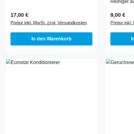
Reiniger a
Mikroorganismen. Aquashock basiert
Vinyl sprü
auf …
Regulärer Preis:
Regulärer
17,00 €
9,00 €
Preise inkl. MwSt. zzgl. Versandkosten
Preise inkl
In den Warenkorb
I