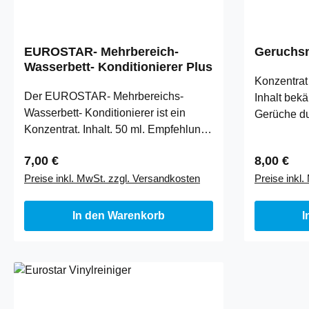
EUROSTAR- Mehrbereich-
Geruchsn
Wasserbett- Konditionierer Plus
Konzentrat
Der EUROSTAR- Mehrbereichs-
Inhalt be
Wasserbett- Konditionierer ist ein
Gerüche du
Konzentrat. Inhalt. 50 ml. Empfehlung:
auf Basis 
Bei Erstfüllung (wenn Sie das …
natürliche
Regulärer Preis:
Regulärer
7,00 €
8,00 €
Preise inkl. MwSt. zzgl. Versandkosten
Preise inkl
In den Warenkorb
I