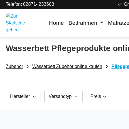
Telefon: 02871- 233603
Gr
m Hauptinhalt springen
Zur Suche springen
Zur Hauptnavigation springen
Home
Bettrahmen
Matratz
Wasserbett Pflegeprodukte onli
Zubehör
Wasserbett Zubehör online kaufen
Pflegep
Hersteller
Versandtyp
Preis