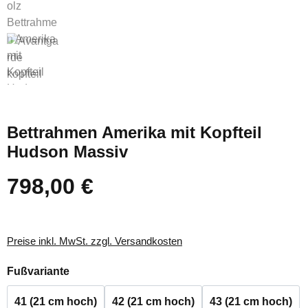
Bettrahmen Amerika mit Kopfteil
Hudson Massiv
798,00 €
Regulärer Preis:
Preise inkl. MwSt. zzgl. Versandkosten
auswählen
Fußvariante
41 (21 cm hoch)
42 (21 cm hoch)
43 (21 cm hoch)