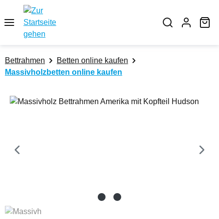
Zum Hauptinhalt springen
Wa
Bettrahmen
Betten online kaufen
Massivholzbetten online kaufen
Bildergalerie überspringen