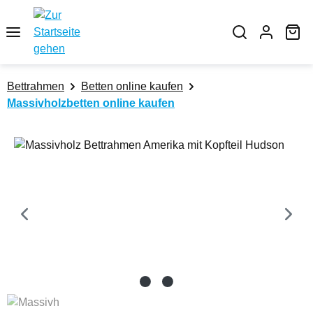
Zum Hauptinhalt springen
Wa
Bettrahmen
Betten online kaufen
Massivholzbetten online kaufen
Bildergalerie überspringen