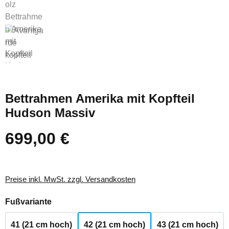
Bettrahmen Amerika mit Kopfteil
Hudson Massiv
699,00 €
Regulärer Preis:
Preise inkl. MwSt. zzgl. Versandkosten
auswählen
Fußvariante
41 (21 cm hoch)
42 (21 cm hoch)
43 (21 cm hoch)