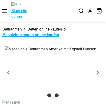
Zum Hauptinhalt springen
Wa
Bettrahmen
Betten online kaufen
Massivholzbetten online kaufen
Bildergalerie überspringen