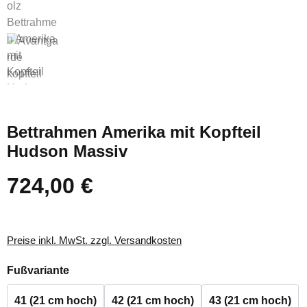
Bettrahmen Amerika mit Kopfteil
Hudson Massiv
724,00 €
Regulärer Preis:
Preise inkl. MwSt. zzgl. Versandkosten
auswählen
Fußvariante
41 (21 cm hoch)
42 (21 cm hoch)
43 (21 cm hoch)