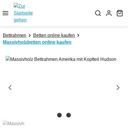
Zum Hauptinhalt springen
Wa
Bettrahmen
Betten online kaufen
Massivholzbetten online kaufen
Bildergalerie überspringen