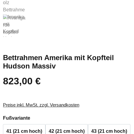
Bettrahmen Amerika mit Kopfteil
Hudson Massiv
823,00 €
Regulärer Preis:
Preise inkl. MwSt. zzgl. Versandkosten
auswählen
Fußvariante
41 (21 cm hoch)
42 (21 cm hoch)
43 (21 cm hoch)