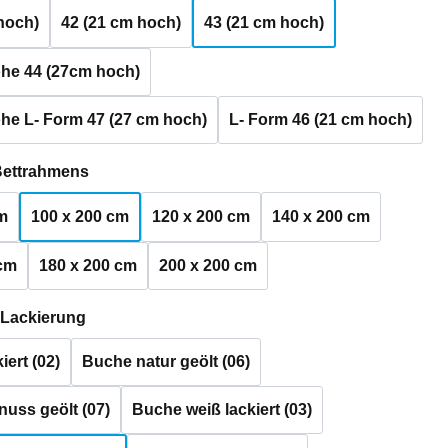
hoch)
42 (21 cm hoch)
43 (21 cm hoch)
he 44 (27cm hoch)
he L- Form 47 (27 cm hoch)
L- Form 46 (21 cm hoch)
auswählen
Bettrahmens
m
100 x 200 cm
120 x 200 cm
140 x 200 cm
 cm
180 x 200 cm
200 x 200 cm
auswählen
 Lackierung
iert (02)
Buche natur geölt (06)
uss geölt (07)
Buche weiß lackiert (03)