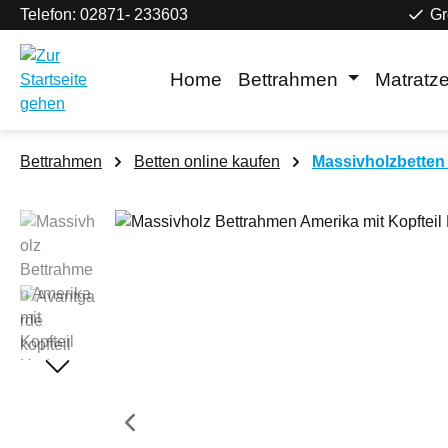
Telefon: 02871- 233603
Gr
m Hauptinhalt springen
Zur Suche springen
Zur Hauptnavigation springen
Home
Bettrahmen
Matratz
Bettrahmen
Betten online kaufen
Massivholzbetten 
Bildergalerie überspringen