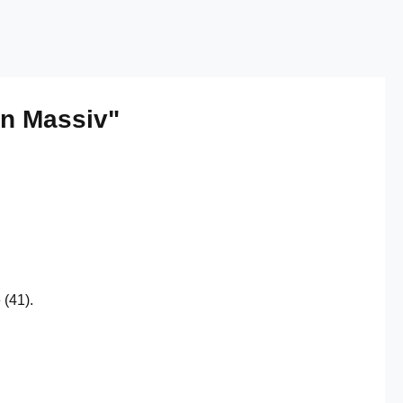
on Massiv"
 (41).