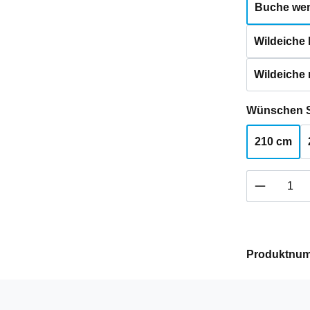
Buche weng
Wildeiche h
Wildeiche 
Wünschen S
210 cm
Produkt 
Produktnu