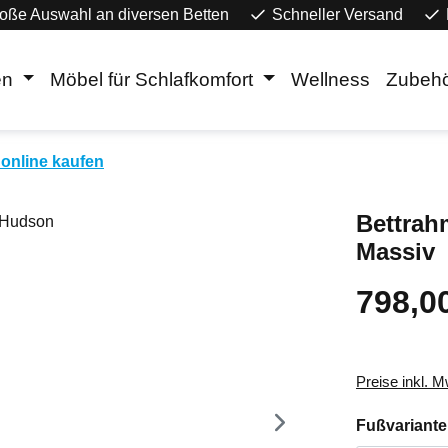
oße Auswahl an diversen Betten
Schneller Versand
en
Möbel für Schlafkomfort
Wellness
Zubeh
online kaufen
Bettrah
Massiv
798,0
Regulärer Pr
Preise inkl. 
Fußvariante