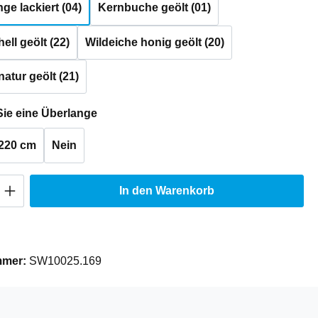
e lackiert (04)
Kernbuche geölt (01)
ell geölt (22)
Wildeiche honig geölt (20)
natur geölt (21)
auswählen
ie eine Überlange
220 cm
Nein
Anzahl: Gib den gewünschten Wert ein oder
In den Warenkorb
mmer:
SW10025.169