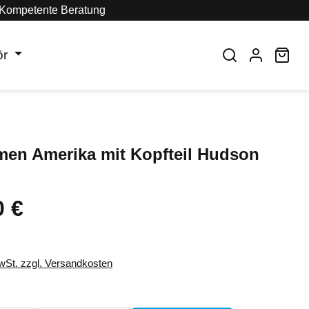
Kompetente Beratung
ör
War
men Amerika mit Kopfteil Hudson
0 €
eis:
MwSt. zzgl. Versandkosten
auswählen