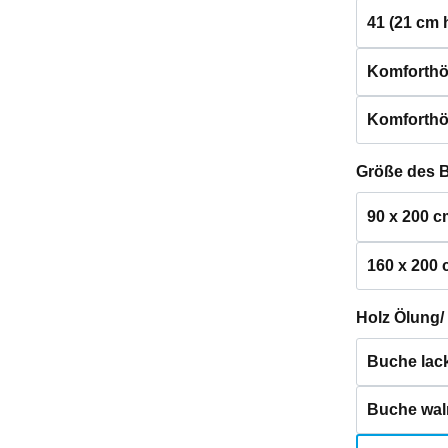
41 (21 cm 
Komforthö
Komforthö
Größe des 
90 x 200 c
160 x 200
Holz Ölung/
Buche lack
Buche waln