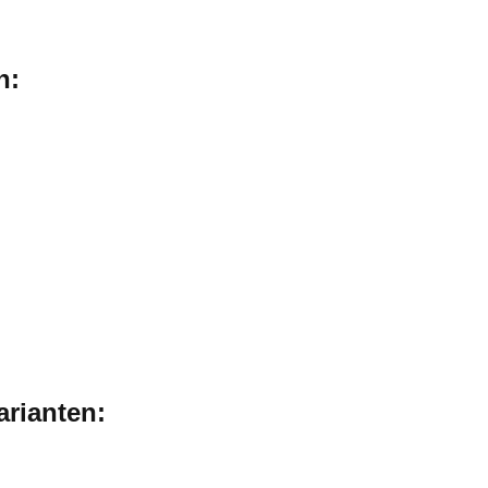
n:
arianten: