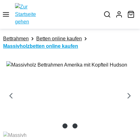
Zum Hauptinhalt springen
Wa
Bettrahmen
Betten online kaufen
Massivholzbetten online kaufen
Bildergalerie überspringen