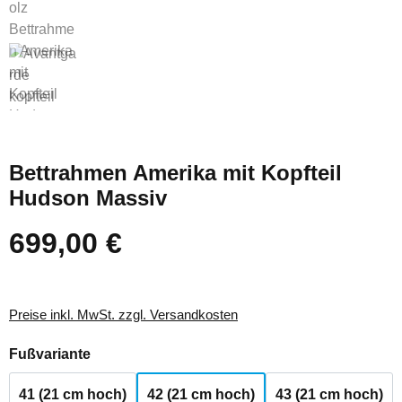
Bettrahmen Amerika mit Kopfteil
Hudson Massiv
699,00 €
Regulärer Preis:
Preise inkl. MwSt. zzgl. Versandkosten
auswählen
Fußvariante
41 (21 cm hoch)
42 (21 cm hoch)
43 (21 cm hoch)