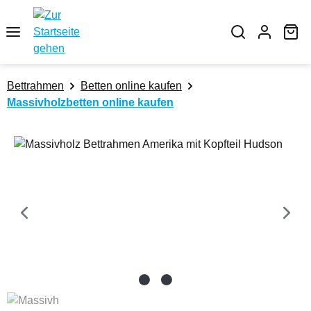
Zum Hauptinhalt springen
Wa
Bettrahmen
Betten online kaufen
Massivholzbetten online kaufen
Bildergalerie überspringen