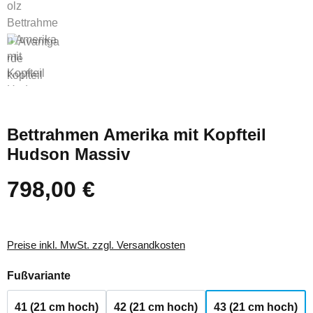
Bettrahmen Amerika mit Kopfteil
Hudson Massiv
798,00 €
Regulärer Preis:
Preise inkl. MwSt. zzgl. Versandkosten
auswählen
Fußvariante
41 (21 cm hoch)
42 (21 cm hoch)
43 (21 cm hoch)