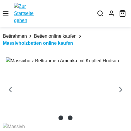
Zum Hauptinhalt springen
Wa
Bettrahmen
Betten online kaufen
Massivholzbetten online kaufen
Bildergalerie überspringen