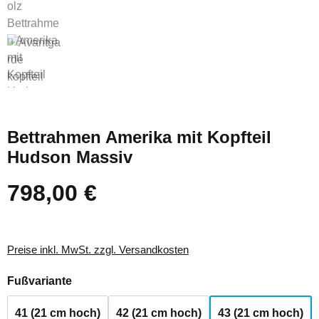
Bettrahmen Amerika mit Kopfteil
Hudson Massiv
798,00 €
Regulärer Preis:
Preise inkl. MwSt. zzgl. Versandkosten
auswählen
Fußvariante
41 (21 cm hoch)
42 (21 cm hoch)
43 (21 cm hoch)