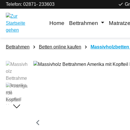
Telefon: 02871- 233603
Gr
m Hauptinhalt springen
Zur Suche springen
Zur Hauptnavigation springen
Home
Bettrahmen
Matratz
Bettrahmen
Betten online kaufen
Massivholzbetten 
Bildergalerie überspringen