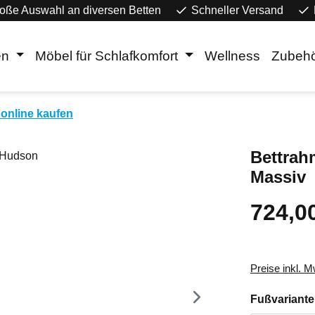
oße Auswahl an diversen Betten
Schneller Versand
en
Möbel für Schlafkomfort
Wellness
Zubeh
online kaufen
Bettrah
Massiv
724,0
Regulärer Pr
Preise inkl. 
Fußvariante