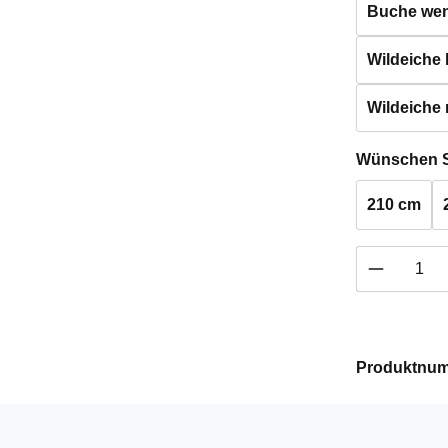
Buche weng
Wildeiche h
Wildeiche 
Wünschen S
210 cm
Produkt 
Produktnu