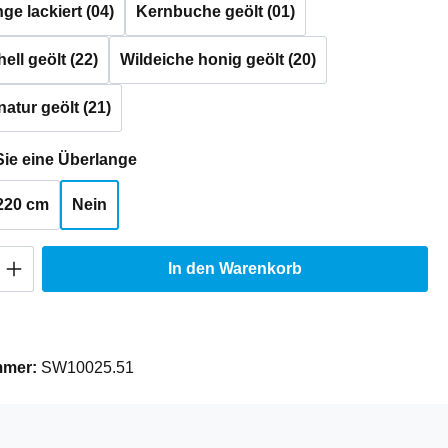
e lackiert (04)
Kernbuche geölt (01)
ell geölt (22)
Wildeiche honig geölt (20)
natur geölt (21)
auswählen
ie eine Überlange
220 cm
Nein
Anzahl: Gib den gewünschten Wert ein oder
In den Warenkorb
mmer:
SW10025.51