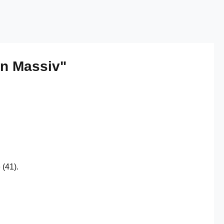
on Massiv"
 (41).