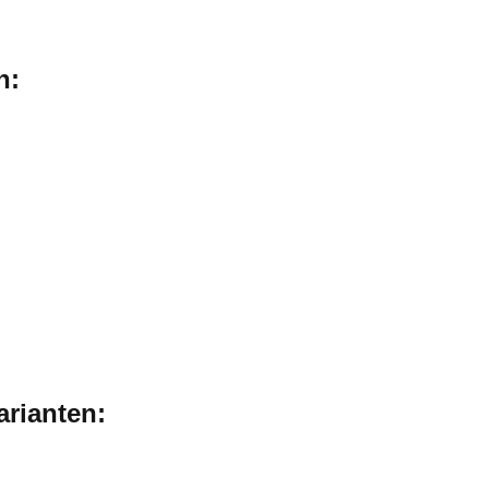
n:
arianten: