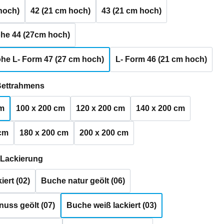
hoch)
42 (21 cm hoch)
43 (21 cm hoch)
he 44 (27cm hoch)
he L- Form 47 (27 cm hoch)
L- Form 46 (21 cm hoch)
auswählen
Bettrahmens
cm
100 x 200 cm
120 x 200 cm
140 x 200 cm
 cm
180 x 200 cm
200 x 200 cm
auswählen
 Lackierung
iert (02)
Buche natur geölt (06)
uss geölt (07)
Buche weiß lackiert (03)