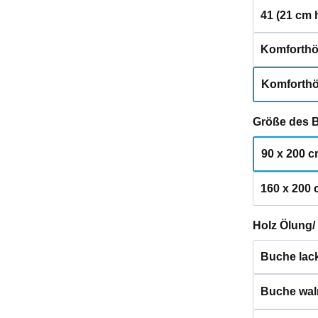
41 (21 cm 
Komforthö
Komforthö
Größe des 
90 x 200 
160 x 200
Holz Ölung/
Buche lack
Buche waln