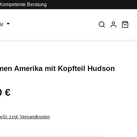
Kompetente Beratung
ör
War
men Amerika mit Kopfteil Hudson
0 €
eis:
MwSt. zzgl. Versandkosten
auswählen