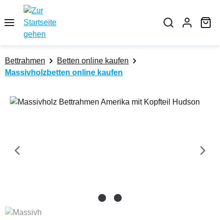
Zum Hauptinhalt springen
Wa
Bettrahmen
Betten online kaufen
Massivholzbetten online kaufen
Bildergalerie überspringen