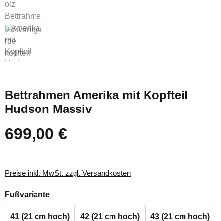
Bettrahmen Amerika mit Kopfteil
Hudson Massiv
699,00 €
Regulärer Preis:
Preise inkl. MwSt. zzgl. Versandkosten
auswählen
Fußvariante
41 (21 cm hoch)
42 (21 cm hoch)
43 (21 cm hoch)