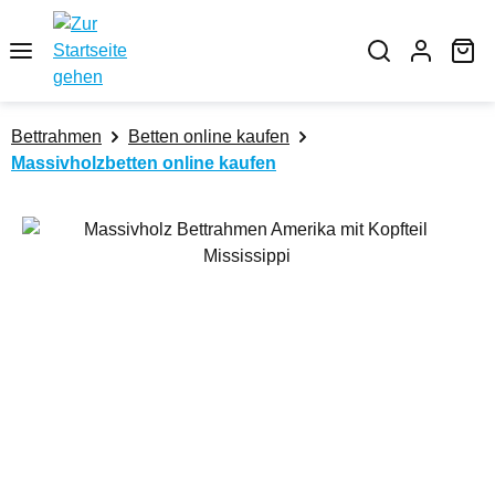
Zum Hauptinhalt springen
Wa
Bettrahmen
Betten online kaufen
Massivholzbetten online kaufen
Bildergalerie überspringen