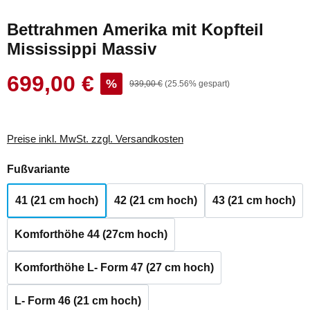
Bettrahmen Amerika mit Kopfteil
Mississippi Massiv
699,00 €
Verkaufspreis:
%
Regulärer Preis:
939,00 €
(25.56% gespart)
Preise inkl. MwSt. zzgl. Versandkosten
auswählen
Fußvariante
41 (21 cm hoch)
42 (21 cm hoch)
43 (21 cm hoch)
Komforthöhe 44 (27cm hoch)
Komforthöhe L- Form 47 (27 cm hoch)
L- Form 46 (21 cm hoch)