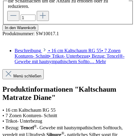
die Schaltflächen um die Anzahl zu erhöhen oder zu
reduzieren.
In den Warenkorb
Produktnummer:
SW10017.1
Beschreibung
• 16 cm Kaltschaum RG 55• 7 Zonen
Konturen- Schnitt• Trikot- Unterbezug• Bezug: Tencel®-
Gewebe mit hautsympathischem Softto…
Mehr
Menü schließen
Produktinformationen "Kaltschaum
Matratze Diane"
• 16 cm Kaltschaum RG 55
• 7 Zonen Konturen- Schnitt
• Trikot- Unterbezug
®
• Bezug:
Tencel
- Gewebe mit hautsympathischem Softtouch,
®
veredelt mit Ultrafresh
Silpure
- natürliches Silber sorgt für