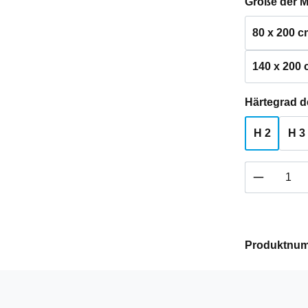
Größe der M
80 x 200 c
140 x 200
Härtegrad d
H 2
H 3
Produkt 
Produktnu