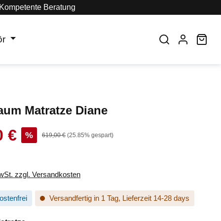
Kompetente Beratung
ör
War
aum Matratze Diane
0 €
s:
%
Regulärer Preis:
619,00 €
(25.85% gespart)
MwSt. zzgl. Versandkosten
stenfrei
Versandfertig in 1 Tag, Lieferzeit 14-28 days