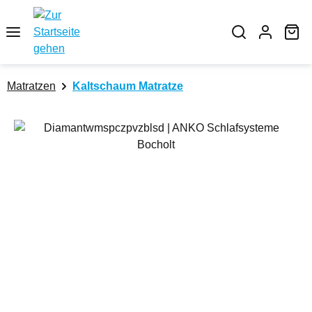
Zum Hauptinhalt springen
Wa
Matratzen
Kaltschaum Matratze
Bildergalerie überspringen