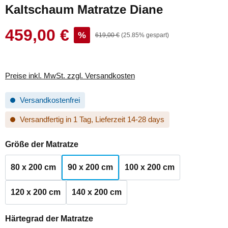
Kaltschaum Matratze Diane
459,00 €
Verkaufspreis:
%
Regulärer Preis:
619,00 €
(25.85% gespart)
Preise inkl. MwSt. zzgl. Versandkosten
Versandkostenfrei
Versandfertig in 1 Tag, Lieferzeit 14-28 days
auswählen
Größe der Matratze
80 x 200 cm
90 x 200 cm
100 x 200 cm
120 x 200 cm
140 x 200 cm
auswählen
Härtegrad der Matratze