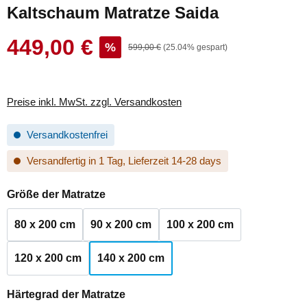
Kaltschaum Matratze Saida
449,00 €
Verkaufspreis:
%
Regulärer Preis:
599,00 €
(25.04% gespart)
Preise inkl. MwSt. zzgl. Versandkosten
Versandkostenfrei
Versandfertig in 1 Tag, Lieferzeit 14-28 days
auswählen
Größe der Matratze
80 x 200 cm
90 x 200 cm
100 x 200 cm
120 x 200 cm
140 x 200 cm
auswählen
Härtegrad der Matratze