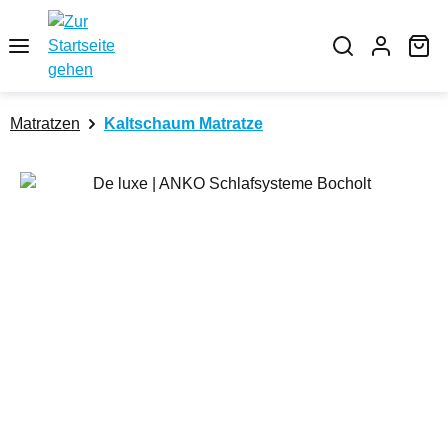
Zum Hauptinhalt springen
Wa
Matratzen
Kaltschaum Matratze
Bildergalerie überspringen