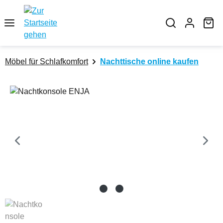
Zum Hauptinhalt springen
Wa
Möbel für Schlafkomfort
Nachttische online kaufen
Bildergalerie überspringen