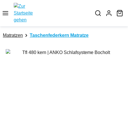
Zum Hauptinhalt springen
Wa
Matratzen
Taschenfederkern Matratze
Bildergalerie überspringen