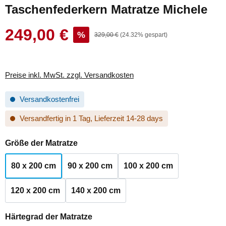
Taschenfederkern Matratze Michele
249,00 €
Verkaufspreis:
%
Regulärer Preis:
329,00 €
(24.32% gespart)
Preise inkl. MwSt. zzgl. Versandkosten
Versandkostenfrei
Versandfertig in 1 Tag, Lieferzeit 14-28 days
auswählen
Größe der Matratze
80 x 200 cm
90 x 200 cm
100 x 200 cm
120 x 200 cm
140 x 200 cm
auswählen
Härtegrad der Matratze