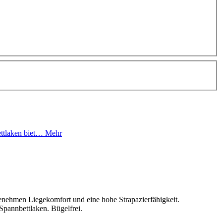
ettlaken biet…
Mehr
genehmen Liegekomfort und eine hohe Strapazierfähigkeit.
Spannbettlaken. Bügelfrei.