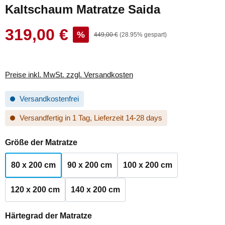
Kaltschaum Matratze Saida
319,00 €
Verkaufspreis:
%
Regulärer Preis:
449,00 €
(28.95% gespart)
Preise inkl. MwSt. zzgl. Versandkosten
Versandkostenfrei
Versandfertig in 1 Tag, Lieferzeit 14-28 days
auswählen
Größe der Matratze
80 x 200 cm
90 x 200 cm
100 x 200 cm
120 x 200 cm
140 x 200 cm
auswählen
Härtegrad der Matratze