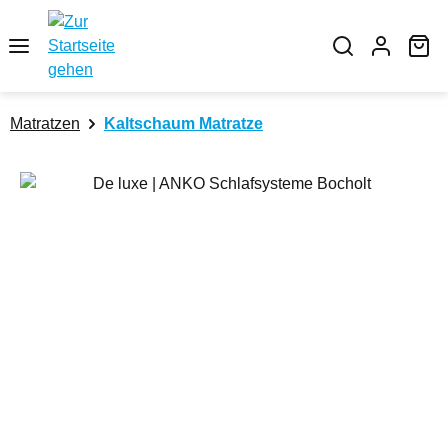
Zum Hauptinhalt springen
Wa
Matratzen
Kaltschaum Matratze
Bildergalerie überspringen