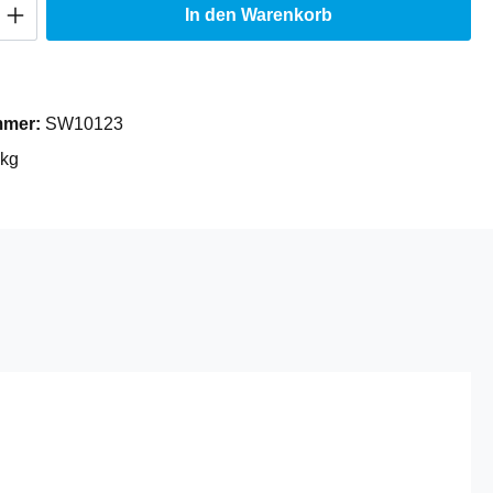
Anzahl: Gib den gewünschten Wert ein oder
In den Warenkorb
mmer:
SW10123
 kg