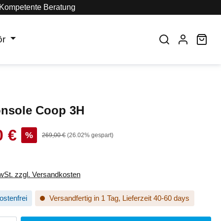
Kompetente Beratung
ör
War
onsole Coop 3H
0 €
s:
%
Regulärer Preis:
269,00 €
(26.02% gespart)
MwSt. zzgl. Versandkosten
stenfrei
Versandfertig in 1 Tag, Lieferzeit 40-60 days