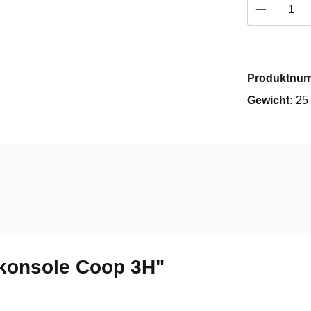
Produkt 
Produktnu
Gewicht:
25
tkonsole Coop 3H"