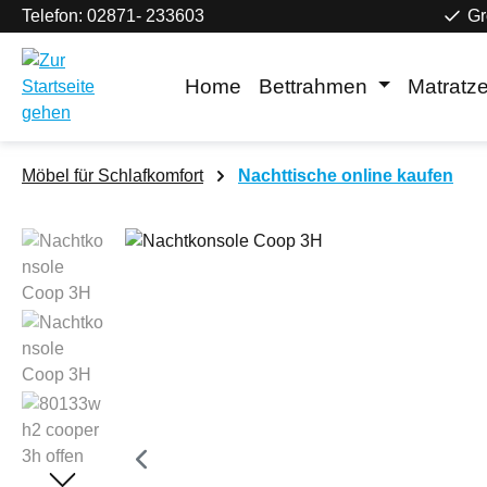
Telefon: 02871- 233603
Gr
m Hauptinhalt springen
Zur Suche springen
Zur Hauptnavigation springen
Home
Bettrahmen
Matratz
Möbel für Schlafkomfort
Nachttische online kaufen
Bildergalerie überspringen