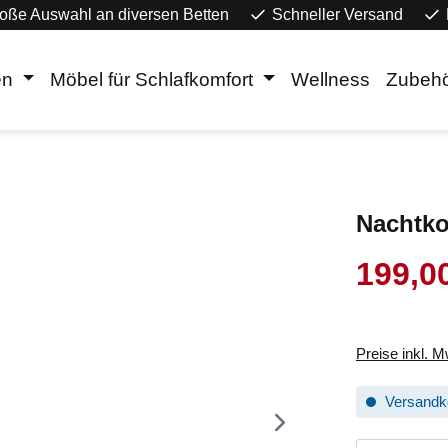
oße Auswahl an diversen Betten
Schneller Versand
en
Möbel für Schlafkomfort
Wellness
Zubeh
Nachtk
199,0
Verkaufsprei
Preise inkl. 
Versandko