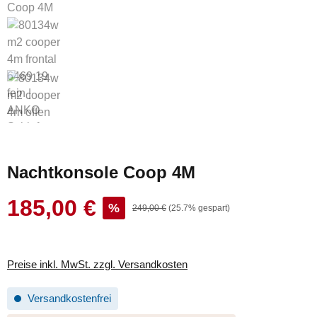
Nachtkonsole Coop 4M
185,00 €
Verkaufspreis:
%
Regulärer Preis:
249,00 €
(25.7% gespart)
Preise inkl. MwSt. zzgl. Versandkosten
Versandkostenfrei