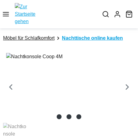
Zum Hauptinhalt springen
Wa
Möbel für Schlafkomfort
Nachttische online kaufen
Bildergalerie überspringen