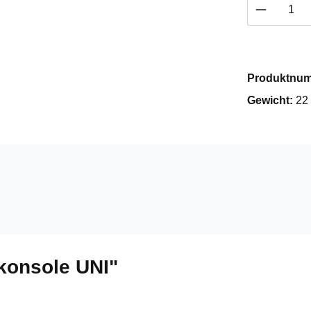
Produkt 
Produktnu
Gewicht:
22
konsole UNI"