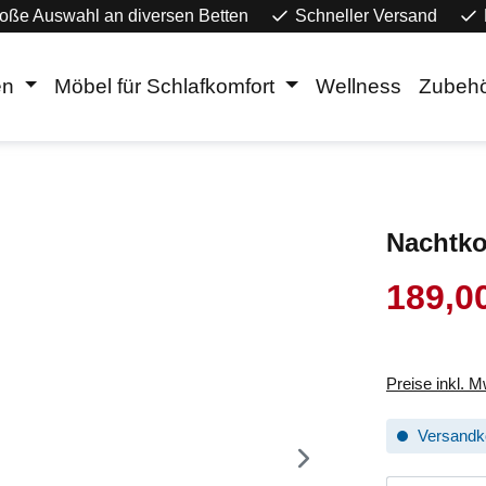
oße Auswahl an diversen Betten
Schneller Versand
en
Möbel für Schlafkomfort
Wellness
Zubeh
Nachtko
189,0
Verkaufsprei
Preise inkl. 
Versandko