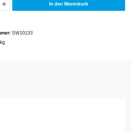
Anzahl: Gib den gewünschten Wert ein oder
In den Warenkorb
mmer:
SW10133
 kg