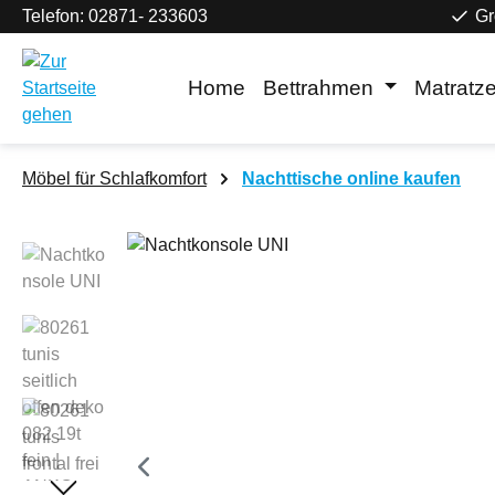
Telefon: 02871- 233603
Gr
m Hauptinhalt springen
Zur Suche springen
Zur Hauptnavigation springen
Home
Bettrahmen
Matratz
Möbel für Schlafkomfort
Nachttische online kaufen
Bildergalerie überspringen