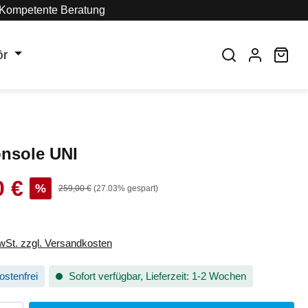
Kompetente Beratung
ör
War
nsole UNI
0 €
s:
%
Regulärer Preis:
259,00 €
(27.03% gespart)
MwSt. zzgl. Versandkosten
stenfrei
Sofort verfügbar, Lieferzeit: 1-2 Wochen