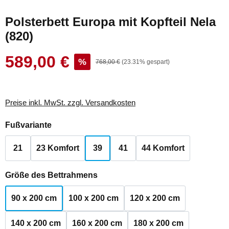
Polsterbett Europa mit Kopfteil Nela
(820)
589,00 €
Verkaufspreis:
%
Regulärer Preis:
768,00 €
(23.31% gespart)
Preise inkl. MwSt. zzgl. Versandkosten
auswählen
Fußvariante
21
23 Komfort
39
41
44 Komfort
auswählen
Größe des Bettrahmens
90 x 200 cm
100 x 200 cm
120 x 200 cm
140 x 200 cm
160 x 200 cm
180 x 200 cm